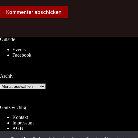
Kommentar abschicken
Outside
Events
Facebook
Archiv
Archiv
Ganz wichtig
Kontakt
Impressum
AGB
Widerrufsrecht