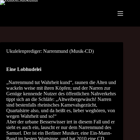
Zum
Inhalt
springen
Ukulelenprediger: Narrenmund (Musik-CD)
Eine Lobhudelei
„Narrenmund tut Wahrheit kund“, raunen die Alten und
wackeln weise mit ihren Köpfen; und der Narren zur
Genüge kennende Nutzer des öffentlichen Nahverkehrs
tippt sich an die Schläfe: „Altweibergewäsch! Narren
sind bestenfalls rheinisches Karnevalsgezücht,
Quartalsirre also, und da heißt es, lieber weghören, von
wegen Wahrheit und so!“
Aber der urbane Besserwisser irrt in diesem Fall und er
sieht es auch ein, lauscht er nur dem Narrenmund des
Samuel. Der ist ein Berliner Musiker, eine Ein-Mann-
Band im besten Wortsinne, und hat 2010 eine CD