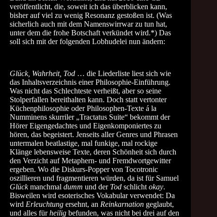
veröffentlicht, die, soweit ich das überblicken kann,
bisher auf viel zu wenig Resonanz gestoßen ist. (Was
sicherlich auch mit dem Namenswirrwar zu tun hat,
unter dem die frohe Botschaft verkündet wird.*) Das
soll sich mit der folgenden Lobhudelei nun ändern:
Glück, Wahrheit, Tod
… die Liederliste liest sich wie
das Inhaltsverzeichnis einer Philosophie-Einführung.
Was nicht das Schlechteste verheißt, aber so seine
Stolperfallen bereithalten kann. Doch statt vertonter
Küchenphilosophie oder Philosophen-Texte á la
Numminens skurriler „Tractatus Suite“ bekommt der
Hörer Eigengedachtes und Eigenkomponiertes zu
hören, das begeistert. Jenseits aller Genres und Phrasen
untermalen beatlastige, mal funkige, mal rockige
Klänge lebensweise Texte, deren Schönheit sich durch
den Verzicht auf Metaphern- und Fremdwortgewitter
ergeben. Wo die Diskurs-Popper von Tocotronic
oszillieren und fragmentieren würden, da ist für Samuel
Glück
manchmal
dumm
und der
Tod
schlicht
okay
.
Bisweilen wird esoterisches Vokabular verwendet: Da
wird
Erleuchtung
ersehnt, an
Reinkarnation
geglaubt,
und alles für
heilig
befunden, was nicht bei drei auf den