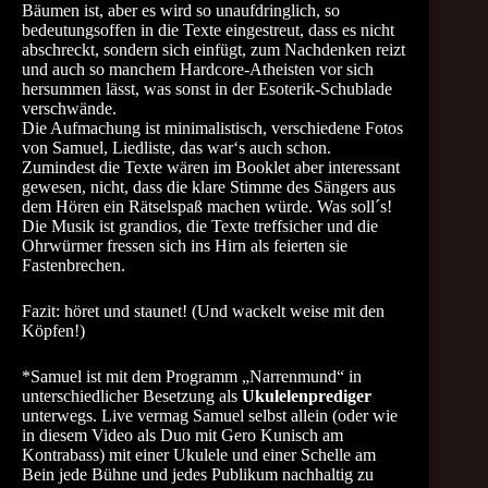
Bäumen ist, aber es wird so unaufdringlich, so
bedeutungsoffen in die Texte eingestreut, dass es nicht
abschreckt, sondern sich einfügt, zum Nachdenken reizt
und auch so manchem Hardcore-Atheisten vor sich
hersummen lässt, was sonst in der Esoterik-Schublade
verschwände.
Die Aufmachung ist minimalistisch, verschiedene Fotos
von Samuel, Liedliste, das war‘s auch schon.
Zumindest die Texte wären im Booklet aber interessant
gewesen, nicht, dass die klare Stimme des Sängers aus
dem Hören ein Rätselspaß machen würde. Was soll´s!
Die Musik ist grandios, die Texte treffsicher und die
Ohrwürmer fressen sich ins Hirn als feierten sie
Fastenbrechen.
Fazit: höret und staunet! (Und wackelt weise mit den
Köpfen!)
*Samuel ist mit dem Programm „Narrenmund“ in
unterschiedlicher Besetzung als
Ukulelenprediger
unterwegs. Live vermag Samuel selbst allein (oder wie
in diesem Video als Duo mit Gero Kunisch am
Kontrabass) mit einer Ukulele und einer Schelle am
Bein jede Bühne und jedes Publikum nachhaltig zu