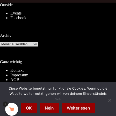
Outside
Events
Facebook
Archiv
Archiv
Ganz wichtig
Kontakt
Impressum
AGB
Widerrufsrecht
Diese Website benutzt nur funktionale Cookies. Wenn du die
Datenschutz
Website weiter nutzt, gehen wir von deinem Einverständnis
aus.
0
© 2026 by
Subkultur
. Made with WordPress &
OK
Nein
Weiterlesen
WooCommerce.
Subkultur
is a division of
Periplaneta
Berlin