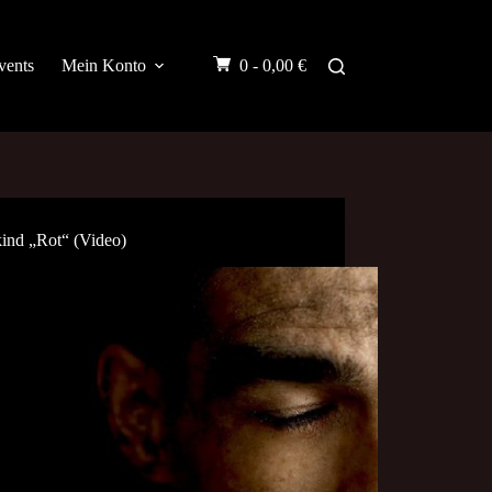
vents
Mein Konto
0 -
0,00
€
ind „Rot“ (Video)