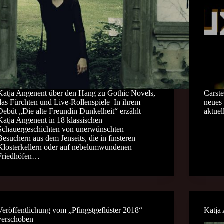
Katja Angenent über den Hang zu Gothic Novels,
Carste
das Fürchten und Live-Rollenspiele In ihrem
neues
Debüt „Die alte Freundin Dunkelheit“ erzählt
aktue
Katja Angenent in 18 klassischen
Schauergeschichten von unerwünschten
Besuchern aus dem Jenseits, die in finsteren
Klosterkellern oder auf nebelumwundenen
Friedhöfen…
Veröffentlichung vom „Pfingstgeflüster 2018“
Katja
verschoben