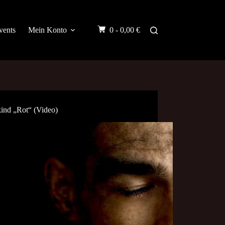
vents
Mein Konto
0 -
0,00
€
ind „Rot“ (Video)