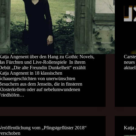
Katja Angenent über den Hang zu Gothic Novels,
Carste
das Fürchten und Live-Rollenspiele In ihrem
neues
Debüt „Die alte Freundin Dunkelheit“ erzählt
aktue
Katja Angenent in 18 klassischen
Schauergeschichten von unerwünschten
Besuchern aus dem Jenseits, die in finsteren
Klosterkellern oder auf nebelumwundenen
Friedhöfen…
Veröffentlichung vom „Pfingstgeflüster 2018“
Katja
verschoben