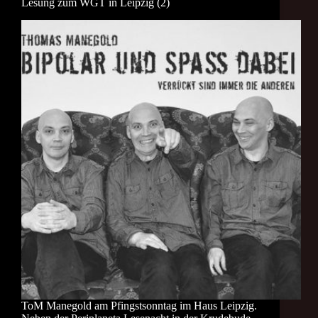
Lesung zum WGT in Leipzig (2)
ToM Manegold am Pfingstsonntag im Haus Leipzig.