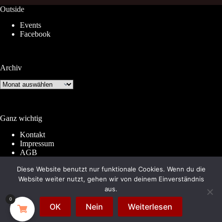
Outside
Events
Facebook
Archiv
Archiv
Ganz wichtig
Kontakt
Impressum
AGB
Widerrufsrecht
Diese Website benutzt nur funktionale Cookies. Wenn du die
Datenschutz
Website weiter nutzt, gehen wir von deinem Einverständnis
aus.
0
© 2026 by
Subkultur
. Made with WordPress &
OK
Nein
Weiterlesen
WooCommerce.
Subkultur
is a division of
Periplaneta
Berlin