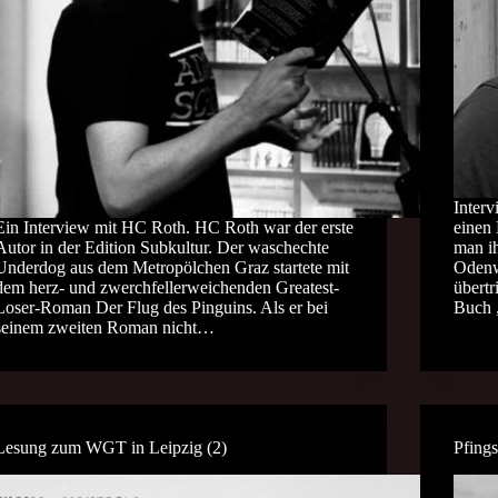
Interv
Ein Interview mit HC Roth. HC Roth war der erste
einen
Autor in der Edition Subkultur. Der waschechte
man ih
Underdog aus dem Metropölchen Graz startete mit
Odenwa
dem herz- und zwerchfellerweichenden Greatest-
übertr
Loser-Roman Der Flug des Pinguins. Als er bei
Buch 
seinem zweiten Roman nicht…
Lesung zum WGT in Leipzig (2)
Pfing