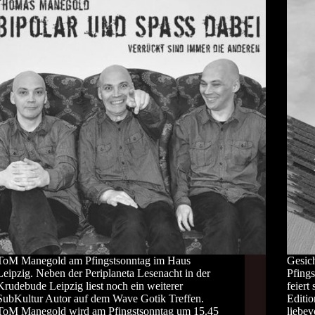
ToM Manegold am Pfingstsonntag im Haus
Gesic
Leipzig. Neben der Periplaneta Lesenacht in der
Pfings
Krudebude Leipzig liest noch ein weiterer
feiert
SubKultur Autor auf dem Wave Gotik Treffen.
Editio
ToM Manegold wird am Pfingstsonntag um 15.45
liebev