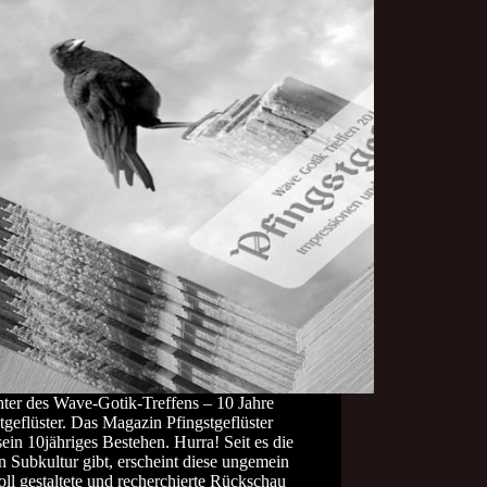
hter des Wave-Gotik-Treffens – 10 Jahre
tgeflüster. Das Magazin Pfingstgeflüster
 sein 10jähriges Bestehen. Hurra! Seit es die
n Subkultur gibt, erscheint diese ungemein
oll gestaltete und recherchierte Rückschau