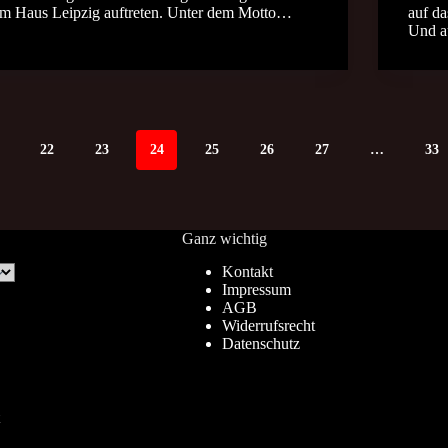
im Haus Leipzig auftreten. Unter dem Motto…
auf da
Und a
22
23
24
25
26
27
…
33
Ganz wichtig
Kontakt
Impressum
AGB
Widerrufsrecht
Datenschutz