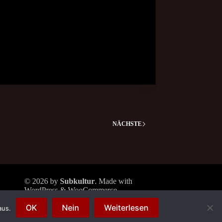
NÄCHSTE
© 2026 by
Subkultur
. Made with
WordPress & WooCommerce.
Subkultur
is a division of
Periplaneta
OK
Nein
Weiterlesen
Berlin
aus.