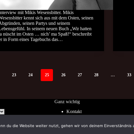
Interview mit Mikis Wesensbitter. Mikis
Wesensbitter kennt sich aus mit dem Osten, seinen
Abgründen, seinen Partys und seinem
Lebensgefühl. In seinem neuen Buch „Wir hatten
ja nüscht im Osten … nich’ ma Spaß!“ beschreibt
er in Form eines Tagebuchs das…
23
24
25
26
27
28
…
33
Ganz wichtig
Kontakt
Impressum
AGB
nn du die Website weiter nutzt, gehen wir von deinem Einverständnis 
Widerrufsrecht
Datenschutz