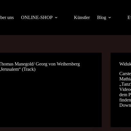
ber uns
ONLINE-SHOP
Künstler
Blog
E
Thomas Manegold/ Georg von Weihersberg
Widuk
„Jerusalem“ (Track)
Carst
Mathi
„Tanz
Videoc
dem P
finde
Downl