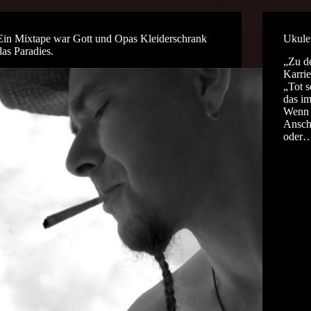
Ein Mixtape war Gott und Opas Kleiderschrank
Ukule
das Paradies.
„Zu d
Karri
„Tot s
das im
Wenn e
Ansch
oder