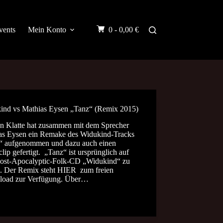
vents
Mein Konto
0 -
0,00
€
ind vs Mathias Eysen „Tanz“ (Remix 2015)
en Klatte hat zusammen mit dem Sprecher
as Eysen ein Remake des Widukind-Tracks
“ aufgenommen und dazu auch einen
lip gefertigt. „Tanz“ ist ursprünglich auf
ost-Apocalyptic-Folk-CD „Widukind“ zu
n. Der Remix steht HIER zum freien
oad zur Verfügung. Über…