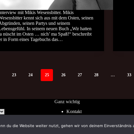
Interview mit Mikis Wesensbitter. Mikis
Wesensbitter kennt sich aus mit dem Osten, seinen
Abgründen, seinen Partys und seinem
Lebensgefühl. In seinem neuen Buch „Wir hatten
ja nüscht im Osten … nich’ ma Spaß!“ beschreibt
er in Form eines Tagebuchs das…
23
24
25
26
27
28
…
33
Ganz wichtig
Kontakt
Impressum
AGB
nn du die Website weiter nutzt, gehen wir von deinem Einverständnis 
Widerrufsrecht
Datenschutz