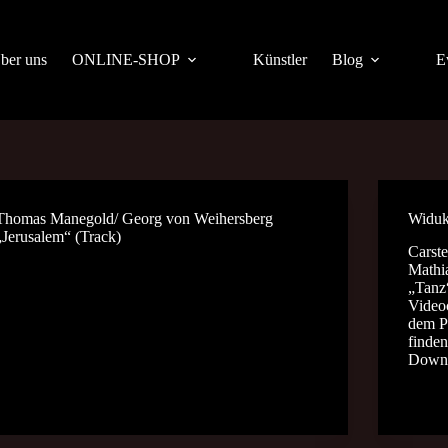
ber uns
ONLINE-SHOP
Künstler
Blog
E
Thomas Manegold/ Georg von Weihersberg
Widuk
„Jerusalem“ (Track)
Carst
Mathi
„Tanz
Videoc
dem P
finde
Downl