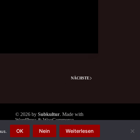
NÄCHSTE
© 2026 by
Subkultur
. Made with
WordPress & WooCommerce.
Subkultur
is a division of
Periplaneta
OK
Nein
Weiterlesen
Berlin
aus.