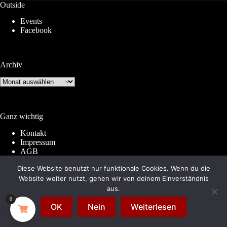
Outside
Events
Facebook
Archiv
Archiv
Ganz wichtig
Kontakt
Impressum
AGB
Widerrufsrecht
Diese Website benutzt nur funktionale Cookies. Wenn du die
Datenschutz
Website weiter nutzt, gehen wir von deinem Einverständnis
aus.
0
© 2026 by
Subkultur
. Made with WordPress &
OK
Nein
Weiterlesen
WooCommerce.
Subkultur
is a division of
Periplaneta
Berlin