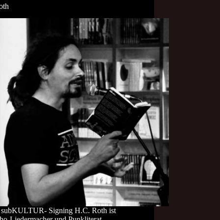
oth
s subKULTUR- Signing H.C. Roth ist
ho-Liedermacher und Punkliterat,