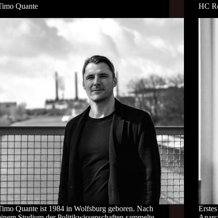
Timo Quante
HC R
Timo Quante ist 1984 in Wolfsburg geboren. Nach
Erste
einem Studium der Politikwissenschaften sammelte
Anarc