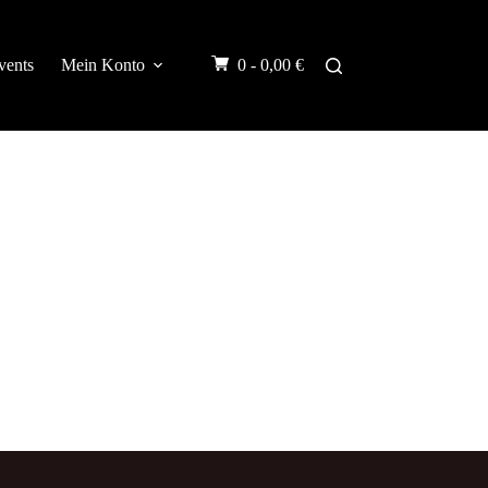
vents
Mein Konto
0 -
0,00
€