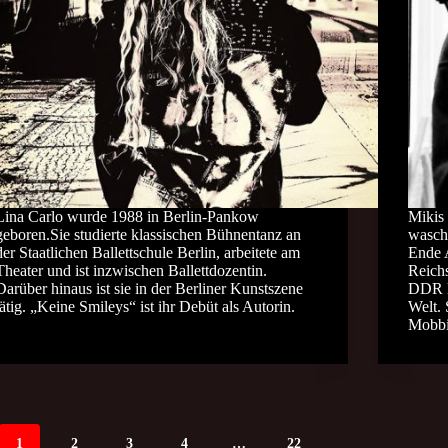
Lina Carlo wurde 1988 in Berlin-Pankow
Mikis 
geboren.Sie studierte klassischen Bühnentanz an
wasch
der Staatlichen Ballettschule Berlin, arbeitete am
Ende 
Theater und ist inzwischen Ballettdozentin.
Reich
Darüber hinaus ist sie in der Berliner Kunstszene
DDR l
tätig. „Keine Smileys“ ist ihr Debüt als Autorin.
Welt.
Mobb
1
2
3
4
…
22