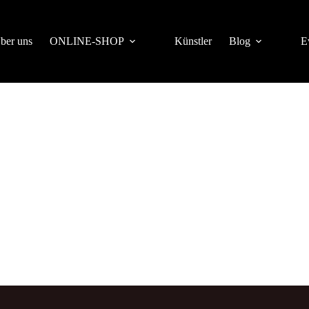
ber uns
ONLINE-SHOP
Künstler
Blog
E
 Periplaneta Verlag. Mitglied der Lesebühnen
//manegold.de