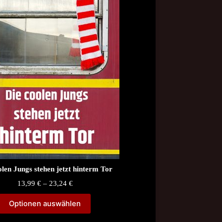
olen Jungs stehen jetzt hinterm Tor
Price
13,99
€
–
23,24
€
range:
13,99 €
Optionen auswählen
through
23,24 €