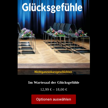
Im Wartesaal der Glücksgefühle
Price
12,99
€
–
18,00
€
range:
12,99 €
Optionen auswählen
through
18,00 €