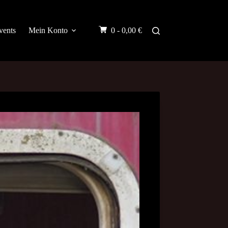
vents
Mein Konto
0 -
0,00
€