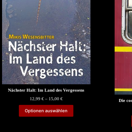
Nächster Halt: Im Land des Vergessens
Price
12,99
€
–
15,00
€
Die co
range:
12,99 €
Optionen auswählen
through
15,00 €