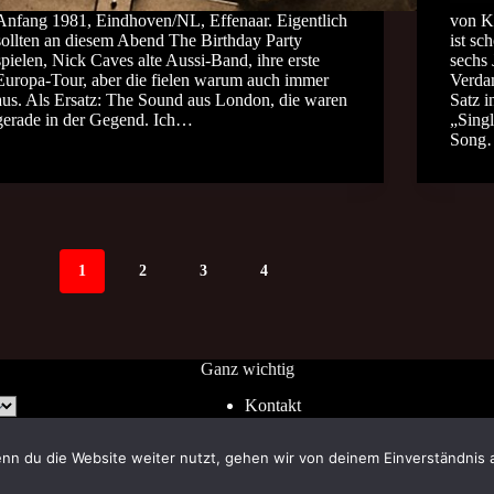
Anfang 1981, Eindhoven/NL, Effenaar. Eigentlich
von K
sollten an diesem Abend The Birthday Party
ist sc
spielen, Nick Caves alte Aussi-Band, ihre erste
sechs 
Europa-Tour, aber die fielen warum auch immer
Verda
aus. Als Ersatz: The Sound aus London, die waren
Satz i
gerade in der Gegend. Ich…
„Singl
Song
1
2
3
4
Ganz wichtig
Kontakt
Impressum
AGB
nn du die Website weiter nutzt, gehen wir von deinem Einverständnis 
Widerrufsrecht
Datenschutz