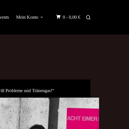
vents
Mein Konto
0 -
0,00
€
will Probleme und Tränengas!“