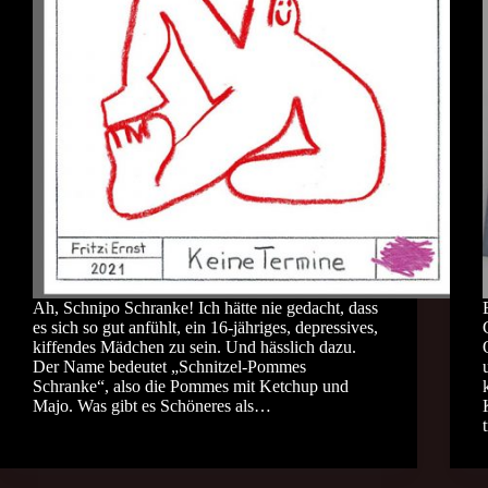
Ah, Schnipo Schranke! Ich hätte nie gedacht, dass
es sich so gut anfühlt, ein 16-jähriges, depressives,
kiffendes Mädchen zu sein. Und hässlich dazu.
Der Name bedeutet „Schnitzel-Pommes
Schranke“, also die Pommes mit Ketchup und
Majo. Was gibt es Schöneres als…