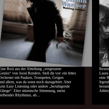
Eine Rezi aus der Abteilung „vergessene
Rezen
Genies“ von Joost Renders. Stell dir vor: ein fettes
Laura
Orchester mit Pauken, Trompeten, Geigen
eine B
und allem, was da sonst noch dazugehört. Aber
Irgen
kein Easy Listening oder andere „beruhigende
herum,
Klänge“. Eher stürmische Stimmung, meist
Johhn
treibender Rhythmus, ab…