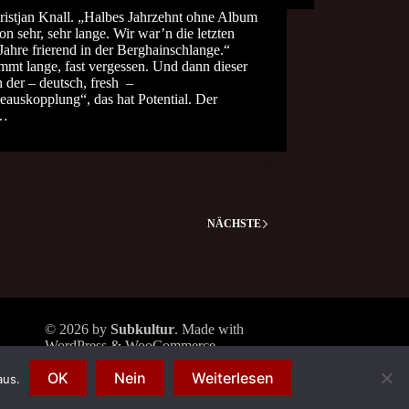
ristjan Knall. „Halbes Jahrzehnt ohne Album
hon sehr, sehr lange. Wir war’n die letzten
Jahre frierend in der Berghainschlange.“
mmt lange, fast vergessen. Und dann dieser
n der – deutsch, fresh –
eauskopplung“, das hat Potential. Der
…
NÄCHSTE
© 2026 by
Subkultur
. Made with
WordPress & WooCommerce.
Subkultur
is a division of
Periplaneta
OK
Nein
Weiterlesen
Berlin
aus.