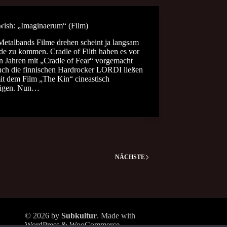
wish: „Imaginaerum“ (Film)
Metalbands Filme drehen scheint ja langsam
de zu kommen. Cradle of Filth haben es vor
n Jahren mit „Cradle of Fear“ vorgemacht
uch die finnischen Hardrocker LORDI ließen
it dem Film „The Kin“ cineastisch
igen. Nun…
NÄCHSTE
© 2026 by
Subkultur
. Made with
WordPress & WooCommerce.