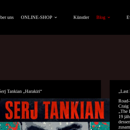
ber uns
ONLINE-SHOP
Künstler
Blog
E
Serj Tankian „Harakiri“
„Last
Road-
Craig 
„The L
19 jäh
dessen
zusam