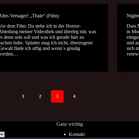
Alles Versager! „Thale“ (Film)
Night
Vor dem Film: Da stehe ich in der Horror-
Dass 
Abteilung meiner Videothek und überleg mir, was
in Mo
es denn sein soll und was ich gerade hier zu
einige
suchen habe. Splatter mag ich nicht, überzogene
und a
Gewalt finde ich affig und wenn`s gruslig
sich m
werden…
verew
1
2
3
4
Ganz wichtig
Kontakt