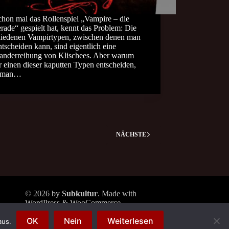
chon mal das Rollenspiel „Vampire – die
ade“ gespielt hat, kennt das Problem: Die
hiedenen Vampirtypen, zwischen denen man
ntscheiden kann, sind eigentlich eine
anderreihung von Klischees. Aber warum
r einen dieser kaputten Typen entscheiden,
 man…
NÄCHSTE
© 2026 by
Subkultur
. Made with
WordPress & WooCommerce.
Subkultur
is a division of
Periplaneta
OK
Nein
Weiterlesen
Berlin
aus.