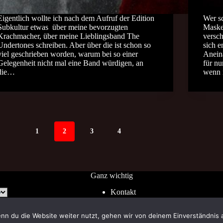
Eigentlich wollte ich nach dem Aufruf der Edition
Wer s
Subkultur etwas über meine bevorzugten
Masker
Krachmacher, über meine Lieblingsband The
versc
Undertones schreiben. Aber über die ist schon so
sich e
viel geschrieben worden, warum bei so einer
Anein
Gelegenheit nicht mal eine Band würdigen, an
für nu
die…
wenn
1
2
3
4
Ganz wichtig
Kontakt
Impressum
AGB
nn du die Website weiter nutzt, gehen wir von deinem Einverständnis 
Widerrufsrecht