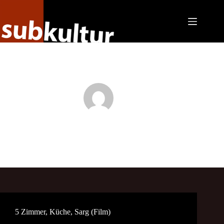
Zum
Inhalt
springen
Katja Angenent
5 Zimmer, Küche, Sarg (Film)