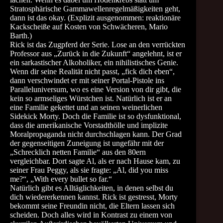
Stratosphärische Gammawellenregelmäßigkeiten geht,
dann ist das okay. (Explizit ausgenommen: reaktionäre
Kackscheiße auf Kosten von Schwächeren, Mario
Barth.)
Rick ist das Zugpferd der Serie. Lose an den verrückten
Professor aus „Zurück in die Zukunft“ angelehnt, ist er
ein sarkastischer Alkoholiker, ein nihilistisches Genie.
Wenn dir seine Realität nicht passt, „fick dich eben“,
dann verschwindet er mit seiner Portal-Pistole ins
Paralleluniversum, wo es eine Version von dir gibt, die
kein so armseliges Würstchen ist. Natürlich ist er an
eine Familie gekettet und an seinen weinerlichen
Sidekick Morty. Doch die Familie ist so dysfunktional,
dass die amerikanische Vorstadthölle und implizite
Moralpropaganda nicht durchschlagen kann. Der Grad
der gegenseitigen Zuneigung ist ungefähr mit der
„Schrecklich netten Familie“ aus den 80ern
vergleichbar. Dort sagte Al, als er nach Hause kam, zu
seiner Frau Peggy, als sie fragte: „Al, did you miss
me?“, „With every bullet so far.“
Natürlich gibt es Alltäglichkeiten, in denen selbst du
dich wiedererkennen kannst. Rick ist gestresst, Morty
bekommt seine Freundin nicht, die Eltern lassen sich
scheiden. Doch alles wird in Kontrast zu einem von