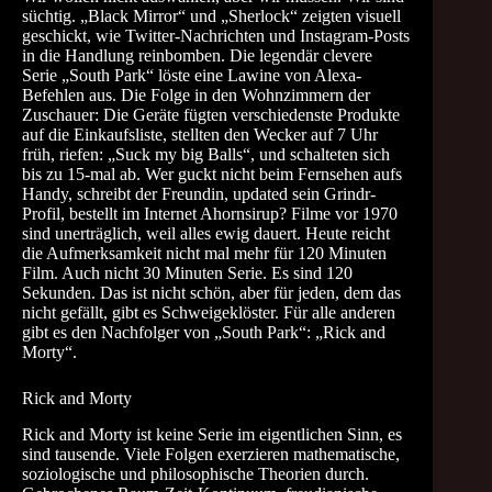
süchtig. „Black Mirror“ und „Sherlock“ zeigten visuell
geschickt, wie Twitter-Nachrichten und Instagram-Posts
in die Handlung reinbomben. Die legendär clevere
Serie „South Park“ löste eine Lawine von Alexa-
Befehlen aus. Die Folge in den Wohnzimmern der
Zuschauer: Die Geräte fügten verschiedenste Produkte
auf die Einkaufsliste, stellten den Wecker auf 7 Uhr
früh, riefen: „Suck my big Balls“, und schalteten sich
bis zu 15-mal ab. Wer guckt nicht beim Fernsehen aufs
Handy, schreibt der Freundin, updated sein Grindr-
Profil, bestellt im Internet Ahornsirup? Filme vor 1970
sind unerträglich, weil alles ewig dauert. Heute reicht
die Aufmerksamkeit nicht mal mehr für 120 Minuten
Film. Auch nicht 30 Minuten Serie. Es sind 120
Sekunden. Das ist nicht schön, aber für jeden, dem das
nicht gefällt, gibt es Schweigeklöster. Für alle anderen
gibt es den Nachfolger von „South Park“: „Rick and
Morty“.
Rick and Morty
Rick and Morty ist keine Serie im eigentlichen Sinn, es
sind tausende. Viele Folgen exerzieren mathematische,
soziologische und philosophische Theorien durch.