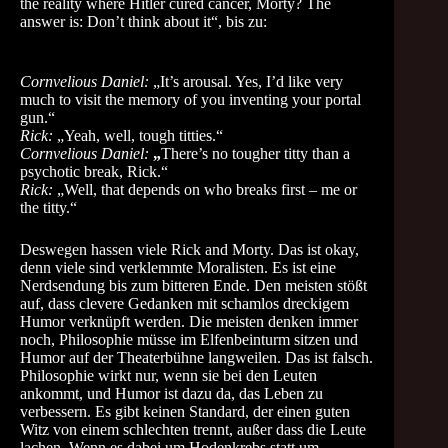
the reality where Hitler cured cancer, Morty? The
answer is: Don’t think about it“, bis zu:
Cornvelious Daniel:
„It’s arousal. Yes, I’d like very
much to visit the memory of you inventing your portal
gun.“
Rick:
„Yeah, well, tough titties.“
Cornvelious Daniel:
„
There’s no tougher titty than a
psychotic break, Rick.“
Rick:
„Well, that depends on who breaks first – me or
the titty.“
Deswegen hassen viele Rick and Morty. Das ist okay,
denn viele sind verklemmte Moralisten. Es ist eine
Nerdsendung bis zum bitteren Ende. Den meisten stößt
auf, dass clevere Gedanken mit schamlos dreckigem
Humor verknüpft werden. Die meisten denken immer
noch, Philosophie müsse im Elfenbeinturm sitzen und
Humor auf der Theaterbühne langweilen. Das ist falsch.
Philosophie wirkt nur, wenn sie bei den Leuten
ankommt, und Humor ist dazu da, das Leben zu
verbessern. Es gibt keinen Standard, der einen guten
Witz von einem schlechten trennt, außer dass die Leute
lachen. Wenn es dabei um Hodenkrebs statt um