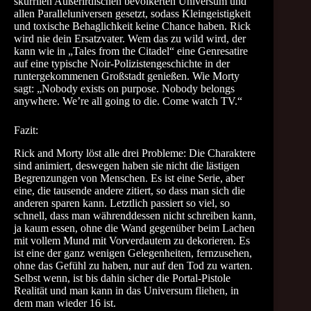
skurrilen Außerirdischen bevölkerten Universum und
allen Paralleluniversen gesetzt, sodass Kleingeistigkeit
und toxische Behaglichkeit keine Chance haben. Rick
wird nie dein Ersatzvater. Wem das zu wild wird, der
kann wie in „Tales from the Citadel“ eine Genresatire
auf eine typische Noir-Polizistengeschichte in der
runtergekommenen Großstadt genießen. Wie Morty
sagt: „Nobody exists on purpose. Nobody belongs
anywhere. We’re all going to die. Come watch TV.“
Fazit:
Rick and Morty löst alle drei Probleme: Die Charaktere
sind animiert, deswegen haben sie nicht die lästigen
Begrenzungen von Menschen. Es ist eine Serie, aber
eine, die tausende andere zitiert, so dass man sich die
anderen sparen kann. Letztlich passiert so viel, so
schnell, dass man währenddessen nicht schreiben kann,
ja kaum essen, ohne die Wand gegenüber beim Lachen
mit vollem Mund mit Vorverdautem zu dekorieren. Es
ist eine der ganz wenigen Gelegenheiten, fernzusehen,
ohne das Gefühl zu haben, nur auf den Tod zu warten.
Selbst wenn, ist bis dahin sicher die Portal-Pistole
Realität und man kann in das Universum fliehen, in
dem man wieder 16 ist.