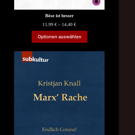
Böse ist besser
Price
11,99
€
–
14,40
€
range:
11,99 €
Optionen auswählen
through
14,40 €