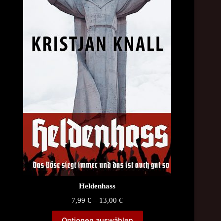
Heldenhass
Price
7,99
€
–
13,00
€
range:
7,99 €
Optionen auswählen