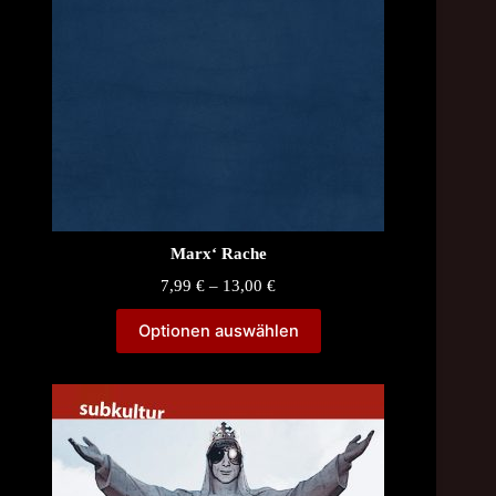
Marx‘ Rache
Price
7,99
€
–
13,00
€
range:
7,99 €
Optionen auswählen
through
13,00 €