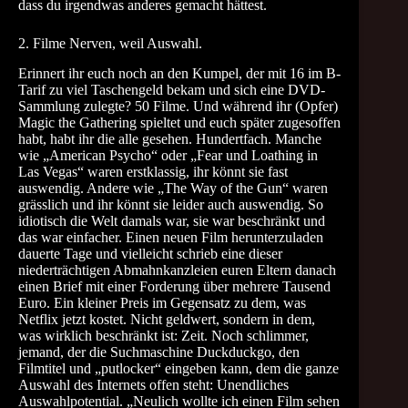
dass du irgendwas anderes gemacht hättest.
2. Filme Nerven, weil Auswahl.
Erinnert ihr euch noch an den Kumpel, der mit 16 im B-
Tarif zu viel Taschengeld bekam und sich eine DVD-
Sammlung zulegte? 50 Filme. Und während ihr (Opfer)
Magic the Gathering spieltet und euch später zugesoffen
habt, habt ihr die alle gesehen. Hundertfach. Manche
wie „American Psycho“ oder „Fear und Loathing in
Las Vegas“ waren erstklassig, ihr könnt sie fast
auswendig. Andere wie „The Way of the Gun“ waren
grässlich und ihr könnt sie leider auch auswendig. So
idiotisch die Welt damals war, sie war beschränkt und
das war einfacher. Einen neuen Film herunterzuladen
dauerte Tage und vielleicht schrieb eine dieser
niederträchtigen Abmahnkanzleien euren Eltern danach
einen Brief mit einer Forderung über mehrere Tausend
Euro. Ein kleiner Preis im Gegensatz zu dem, was
Netflix jetzt kostet. Nicht geldwert, sondern in dem,
was wirklich beschränkt ist: Zeit. Noch schlimmer,
jemand, der die Suchmaschine Duckduckgo, den
Filmtitel und „putlocker“ eingeben kann, dem die ganze
Auswahl des Internets offen steht: Unendliches
Auswahlpotential. „Neulich wollte ich einen Film sehen