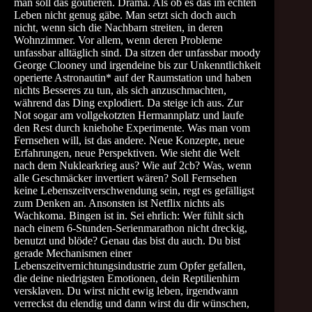
man soll das goutieren. Drama. Als ob es das im echten
Leben nicht genug gäbe. Man setzt sich doch auch
nicht, wenn sich die Nachbarn streiten, in deren
Wohnzimmer. Vor allem, wenn deren Probleme
unfassbar alltäglich sind. Da sitzen der unfassbar moody
George Clooney und irgendeine bis zur Unkenntlichkeit
operierte Astronautin* auf der Raumstation und haben
nichts Besseres zu tun, als sich anzuschmachten,
während das Ding explodiert. Da steige ich aus. Zur
Not sogar am vollgekotzten Hermannplatz und laufe
den Rest durch kniehohe Experimente. Was man vom
Fernsehen will, ist das andere. Neue Konzepte, neue
Erfahrungen, neue Perspektiven. Wie sieht die Welt
nach dem Nuklearkrieg aus? Wie auf 2cb? Was, wenn
alle Geschmäcker invertiert wären? Soll Fernsehen
keine Lebenszeitverschwendung sein, regt es gefälligst
zum Denken an. Ansonsten ist Netflix nichts als
Wachkoma. Bingen ist in. Sei ehrlich: Wer fühlt sich
nach einem 6-Stunden-Serienmarathon nicht dreckig,
benutzt und blöde? Genau das bist du auch. Du bist
gerade Mechanismen einer
Lebenszeitvernichtungsindustrie zum Opfer gefallen,
die deine niedrigsten Emotionen, dein Reptilienhirn
versklaven. Du wirst nicht ewig leben, irgendwann
verreckst du elendig und dann wirst du dir wünschen,