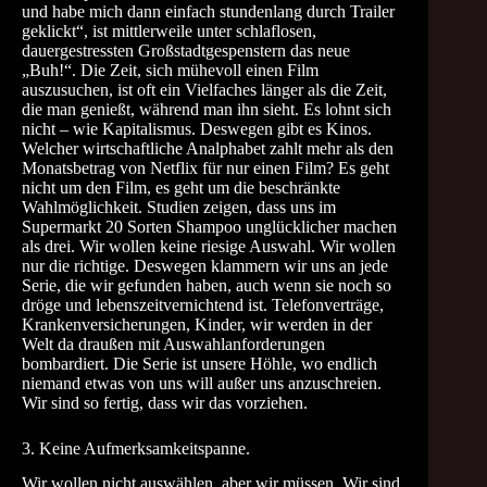
und habe mich dann einfach stundenlang durch Trailer
geklickt“, ist mittlerweile unter schlaflosen,
dauergestressten Großstadtgespenstern das neue
„Buh!“. Die Zeit, sich mühevoll einen Film
auszusuchen, ist oft ein Vielfaches länger als die Zeit,
die man genießt, während man ihn sieht. Es lohnt sich
nicht – wie Kapitalismus. Deswegen gibt es Kinos.
Welcher wirtschaftliche Analphabet zahlt mehr als den
Monatsbetrag von Netflix für nur einen Film? Es geht
nicht um den Film, es geht um die beschränkte
Wahlmöglichkeit. Studien zeigen, dass uns im
Supermarkt 20 Sorten Shampoo unglücklicher machen
als drei. Wir wollen keine riesige Auswahl. Wir wollen
nur die richtige. Deswegen klammern wir uns an jede
Serie, die wir gefunden haben, auch wenn sie noch so
dröge und lebenszeitvernichtend ist. Telefonverträge,
Krankenversicherungen, Kinder, wir werden in der
Welt da draußen mit Auswahlanforderungen
bombardiert. Die Serie ist unsere Höhle, wo endlich
niemand etwas von uns will außer uns anzuschreien.
Wir sind so fertig, dass wir das vorziehen.
3. Keine Aufmerksamkeitspanne.
Wir wollen nicht auswählen, aber wir müssen. Wir sind