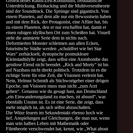
Gebrochenes Raum-Zeit-Kontinuum, freudianische
Unterdrückung, Biohacking und die Multiversentheorie
sind der Soundtrack. Die Sprünge sind gigantisch. Von
einem Planeten, auf dem alle nur ein Bewusstsein haben
und mit dem Rick, der Protagonist, eine Affäre hat, bis
zu einem Planeten, den er nur erschaffen hat, damit er
einen ruhigen idyllischen Ort zum Scheißen hat. Visuell
steht die animierte Serie dem in nichts nach.
Deformierten Monster schleimen aus allen Ecken,
futuristische Städte werden „schuldfrei wie bei Star
Wars“ zerhäckselt, dystopische postnukleare
Kleinstadtidylle zeigt, dass selbst eine Atombombe das
geistlose Elend nicht beendet. „Rick and Morty“ ist bis
auf Nazihass nicht direkt politisch. Trotzdem ist es die
richtige Serie für eine Zeit, die Visionen verlernt hat.
Nein, Helmut Schmidt als Stichwortgeber einer drögen
Epoche, mit Visionen muss man nicht „zum Arzt
gehen“. Genauso wie du gesagt hast, aus Deutschland
„ein Einwanderungsland zu machen, ist absurd“, was
ebenfalls Unsinn ist. Es ist eine Serie, die zeigt, dass
mehr möglich ist, als sich selbst abzuschalten.
Die Witze feuern im Sekundentakt ebenso hoch wie
tief. Anspielungen auf Gleichungen, die man nur, wenn
man sein halbes Leben mit Mathematik oder
Filmtheorie verschwendet hat, kennt, wie „What about