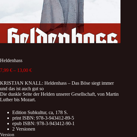
Heldenhass
Price
7,99
€
–
13,00
€
range:
7,99 €
KRISTJAN KNALL: Heldenhass – Das Böse siegt immer
through
und das ist auch gut so
13,00 €
Die dunkle Seite der Helden unserer Gesellschaft, von Martin
Luther bis Mozart.
Edition Subkultur, ca, 178 S.
print ISBN: 978-3-943412-89-5
epub ISBN: 978-3-943412-90-1
2 Versionen
Version