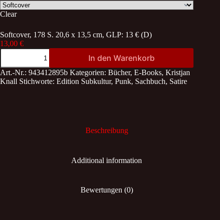
Clear
Softcover, 178 S. 20,6 x 13,5 cm, GLP: 13 € (D)
13,00
€
Heldenhass
In den Warenkorb
quantity
Art.-Nr.:
943412895b
Kategorien:
Bücher
,
E-Books
,
Kristjan
Knall
Stichworte:
Edition Subkultur
,
Punk
,
Sachbuch
,
Satire
Beschreibung
Additional information
Bewertungen (0)