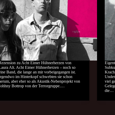
Rezension zu Acht Eimer Hühnerherzen von
Eigent
Laura Alt. Acht Eimer Hühnerherzen – noch so
Subku
eine Band, die lange an mir vorbeigegangen ist.
Krach
Irgendwo im Hinterkopf schwebten sie schon
Undert
herum, aber eher so als Akustik-Nebenprojekt von
viel g
Johhny Bottrop von der Terrorgruppe.…
Geleg
die…