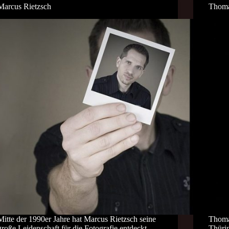
Marcus Rietzsch
Thom
Mitte der 1990er Jahre hat Marcus Rietzsch seine
Thoma
große Leidenschaft für die Fotografie entdeckt.
Thüri