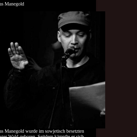
as Manegold
s Manegold wurde im sowjetisch besetzten
nger Wald geboren. Seitdem kämpfte er sich