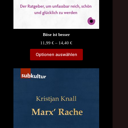
Böse ist besser
Price
11,99
€
–
14,40
€
range:
11,99 €
Optionen auswählen
through
14,40 €