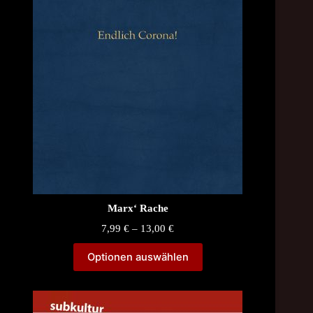
Marx‘ Rache
Price
7,99
€
–
13,00
€
range:
7,99 €
Optionen auswählen
through
13,00 €