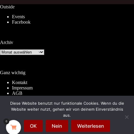
Outside
Events
Facebook
Archiv
Archiv
Ganz wichtig
Kontakt
Impressum
AGB
Widerrufsrecht
Diese Website benutzt nur funktionale Cookies. Wenn du die
Datenschutz
Website weiter nutzt, gehen wir von deinem Einverständnis
aus.
0
© 2026 by
Subkultur
. Made with WordPress &
OK
Nein
Weiterlesen
WooCommerce.
Subkultur
is a division of
Periplaneta