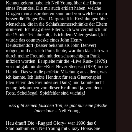
Kennengelernt habe ich Neil Young über die Eltern
eines Freundes. Die mir auch erklärt haben, welche
Drogen man ausprobieren kann und von welchen man
besser die Finger lässt. Dargestellt in Erzählungen über
Menschen, die in die Schlafzimmerschränke der Eltern
urinieren. Ich mag diese Eltern. Ich war vermutlich um
die 15 oder 16 Jahre alt, als ich dem Vater gestand, ich
würde das countryeske eines John Henry
Deutschendorf (besser bekannt als John Denver)
mögen, und dass ich Punk liebte, war ihm klar. Ich war
durch meine Freunde mit deutschsprachigem Punk
infiziert worden. Er spielte mir die »Live Rust« (1979)
vor und gab mir die »Rust Never Sleeps« (1979) in die
Hände. Das war die perfekte Mischung aus allem, was
ich kannte. Ich liebte Hendrix für sein Gitarrenspiel
(den Eltern des Freundes sei Dank) und konnte nicht
genug bekommen von dieser Kraft und ja, von dem
Rotz. Scheißegal, Spielfehler sind wichtig!
»Es gibt keinen falschen Ton, es gibt nur eine falsche
Intension«
– Neil Young.
Hau drauf! Die »Ragged Glory« war 1990 das 6.
Studioalbum von Neil Young mit Crazy Horse. Sie