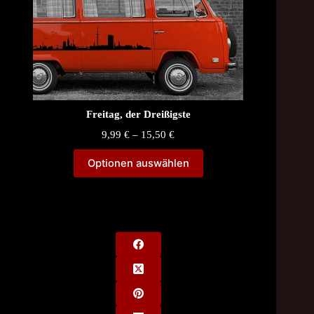
Freitag, der Dreißigste
Price
9,99
€
–
15,50
€
range:
9,99 €
Optionen auswählen
through
15,50 €