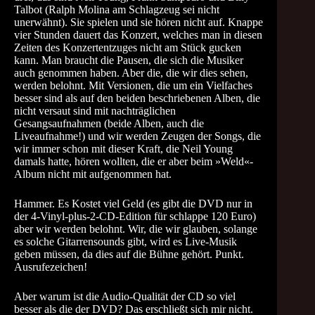
Talbot (Ralph Molina am Schlagzeug sei nicht
unerwähnt). Sie spielen und sie hören nicht auf. Knappe
vier Stunden dauert das Konzert, welches man in diesen
Zeiten des Konzertentzuges nicht am Stück gucken
kann. Man braucht die Pausen, die sich die Musiker
auch genommen haben. Aber die, die wir dies sehen,
werden belohnt. Mit Versionen, die um ein Vielfaches
besser sind als auf den beiden beschriebenen Alben, die
nicht versaut sind mit nachträglichen
Gesangsaufnahmen (beide Alben, auch die
Liveaufnahme!) und wir werden Zeugen der Songs, die
wir immer schon mit dieser Kraft, die Neil Young
damals hatte, hören wollten, die er aber beim »Weld«-
Album nicht mit aufgenommen hat.
Hammer. Es Kostet viel Geld (es gibt die DVD nur in
der 4-Vinyl-plus-2-CD-Edition für schlappe 120 Euro)
aber wir werden belohnt. Wir, die wir glauben, solange
es solche Gitarrensounds gibt, wird es Live-Musik
geben müssen, da dies auf die Bühne gehört. Punkt.
Ausrufezeichen!
Aber warum ist die Audio-Qualität der CD so viel
besser als die der DVD? Das erschließt sich mir nicht.