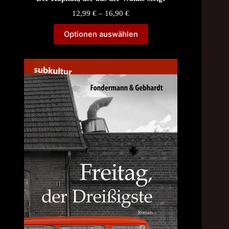
Price
12,99
€
–
16,90
€
range:
12,99 €
Optionen auswählen
through
16,90 €