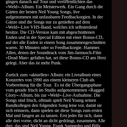
gingen danach auf Tour und veröffentlichten das
»Weld«-Album. Ein Meisterwerk. Ein Gang durch die
Gärten der besten Neil Young Songs, live
aufgenommen mit unfassbaren Feedbackorgien. In der
Gänze sind die Songs nur zu genießen auf dem
»Weld«-Live VHS-Band, welches ich selbstredend
besitze. Die CD-Version kam mit abgeschnittenen
Enden und in der Special Edition mit einer Bonus-CD,
auf der alle Enden in einem Song zusammengeschnitten
waren. 30 Minuten oder so Feedbackorgie. Hammer.
Allen, denen der Soundtrack vom Jim-Jarmusch-Film
»Dead Man« gefallen hat, sei diese Bonus-CD ans Herz
gelegt. Aber das ist mehr Punk.
Zurück zum »aktuellen« Album: ein Livealbum eines
Konzertes von 1990 aus einem kleineren Club als
Vorbereitung für die Tour. Es ist die Übergangsphase
vom gerade frisch im Studio aufgenommenen »Ragged
Glory«-Album, bis zur »Weld«-Live-Aufnahme. Die
Songs sind frisch, oftmals spielt Neil Young seinen
Bandkollegen den folgenden Song leise vor, damit sie
sich erinnern, dann spielen sie diese Songs zum ersten
Mal und fangen an zu tanzen. Erst jeder für sich, dann
alle drei vorne, dicht an dicht gedrängt, zusammen. Alle
drei, das sind Neil Young, Frank Sampedro und Billy