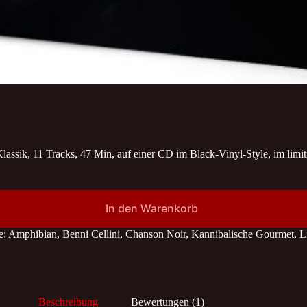
1 Tracks, 47 Min, auf einer CD im Black-Vinyl-Style, im limitie
In den Warenkorb
e:
Amphibian
,
Benni Cellini
,
Chanson Noir
,
Kannibalische Gourmet
,
L
Beschreibung
Bewertungen (1)