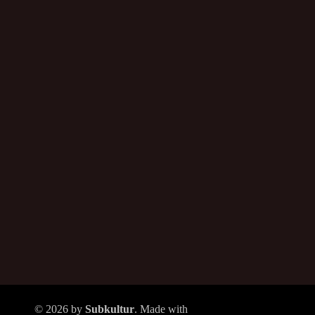
© 2026 by
Subkultur
. Made with