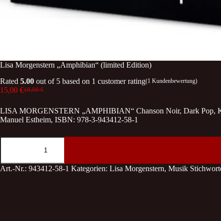
Lisa Morgenstern „Amphibian“ (limited Edition)
Rated
5.00
out of 5 based on
1
customer rating
(
1
Kundenbewertung)
15,00
€
18,00
€
Original
Current
price
price
LISA MORGENSTERN „AMPHIBIAN“ Chanson Noir, Dark Pop, Klassik, 1
was:
is:
Manuel Estheim, ISBN: 978-3-943412-58-1
18,00 €.
15,00 €.
Lisa
Morgenstern
"Amphibian"
(limited
Art.-Nr.:
943412-58-1
Kategorien:
Lisa Morgenstern
,
Musik
Stichwort
Edition)
quantity