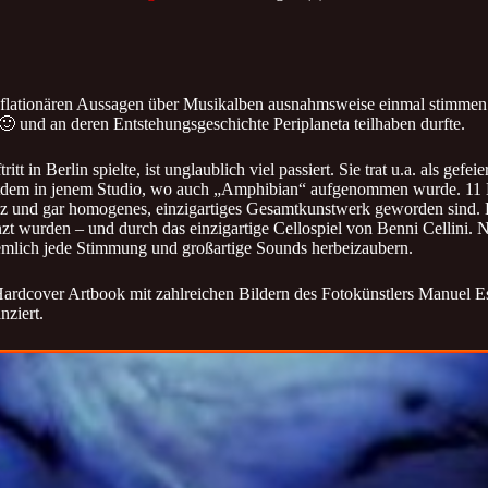
lationären Aussagen über Musikalben ausnahmsweise einmal stimmen: Es
 und an deren Entstehungsgeschichte Periplaneta teilhaben durfte.
tt in Berlin spielte, ist unglaublich viel passiert. Sie trat u.a. als ge
dem in jenem Studio, wo auch „Amphibian“ aufgenommen wurde. 11 Lie
nz und gar homogenes, einzigartiges Gesamtkunstwerk geworden sind. L
zt wurden – und durch das einzigartige Cellospiel von Benni Cellini. 
ziemlich jede Stimmung und großartige Sounds herbeizaubern.
s Hardcover Artbook mit zahlreichen Bildern des Fotokünstlers Manuel 
nziert.