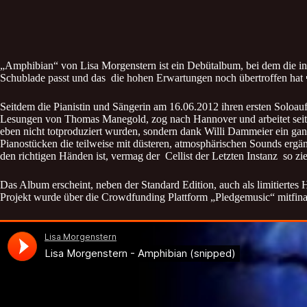
„Amphibian“ von Lisa Morgenstern ist ein Debütalbum, bei dem die inf
Schublade passt und das die hohen Erwartungen noch übertroffen hat 
Seitdem die Pianistin und Sängerin am 16.06.2012 ihren ersten Soloauftri
Lesungen von Thomas Manegold, zog nach Hannover und arbeitet seit
eben nicht totproduziert wurden, sondern dank Willi Dammeier ein ga
Pianostücken die teilweise mit düsteren, atmosphärischen Sounds ergän
den richtigen Händen ist, vermag der Cellist der Letzten Instanz so 
Das Album erscheint, neben der Standard Edition, auch als limitierte
Projekt wurde über die Crowdfunding Plattform „Pledgemusic“ mitfina