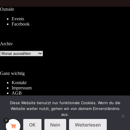
Outside
Events
Facebook
Archiv
Archiv
Ganz wichtig
Kontakt
Impressum
AGB
Widerrufsrecht
Diese Website benutzt nur funktionale Cookies. Wenn du die
Datenschutz
Website weiter nutzt, gehen wir von deinem Einverständnis
aus.
0
© 2026 by
Subkultur
. Made with WordPress &
OK
Nein
Weiterlesen
WooCommerce.
Subkultur
is a division of
Periplaneta