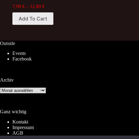
Price
7,99
€
–
12,80
€
range:
This
7,99 €
Add To Cart
product
through
has
12,80 €
multiple
variants.
The
Outside
options
Events
may
Facebook
be
chosen
on
the
Archiv
product
page
Archiv
Ganz wichtig
Kontakt
Impressum
AGB
Widerrufsrecht