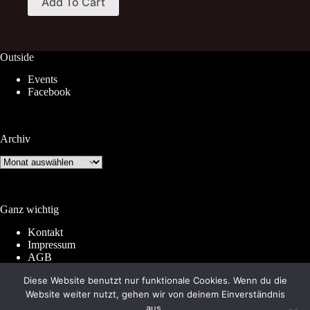
Add To Cart
product
through
has
12,00 €
multiple
variants.
The
Outside
options
Events
may
Facebook
be
chosen
on
the
Archiv
product
page
Archiv
Ganz wichtig
Kontakt
Impressum
AGB
Widerrufsrecht
Diese Website benutzt nur funktionale Cookies. Wenn du die
Datenschutz
Website weiter nutzt, gehen wir von deinem Einverständnis
aus.