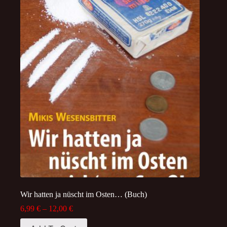
Wir hatten ja nüscht im Osten… (Buch)
Price
6,99
€
–
12,00
€
range:
This
6,99 €