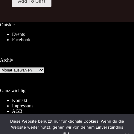
Add To Cart
product
through
has
12,00 €
multiple
variants.
The
Outside
options
Events
may
Facebook
be
chosen
on
the
Archiv
product
page
Archiv
Ganz wichtig
Kontakt
Impressum
AGB
Widerrufsrecht
Diese Website benutzt nur funktionale Cookies. Wenn du die
Datenschutz
Website weiter nutzt, gehen wir von deinem Einverständnis
aus.