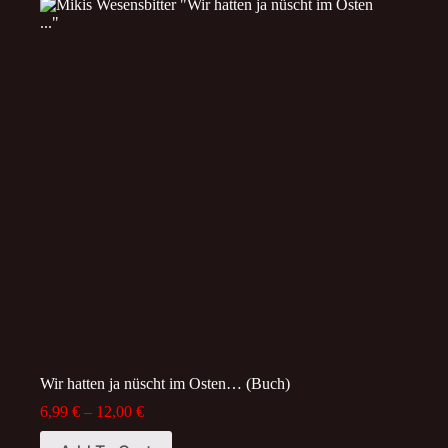
Wir hatten ja nüscht im Osten… (Buch)
Price
6,99
€
–
12,00
€
range:
This
6,99 €