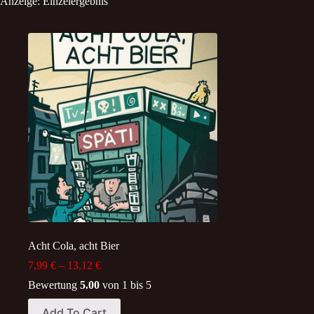
Anzeige: Einzelergebnis
Acht Cola, acht Bier
Price
7,99
€
–
13,12
€
range:
Bewertung
5.00
von 1 bis 5
7,99 €
through
This
Add To Cart