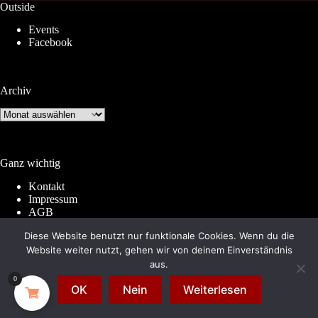
Outside
Events
Facebook
Archiv
Archiv
Ganz wichtig
Kontakt
Impressum
AGB
Widerrufsrecht
Diese Website benutzt nur funktionale Cookies. Wenn du die
Datenschutz
Website weiter nutzt, gehen wir von deinem Einverständnis
aus.
0
© 2026 by
Subkultur
. Made with WordPress &
OK
Nein
Weiterlesen
WooCommerce.
Subkultur
is a division of
Periplaneta
Berlin