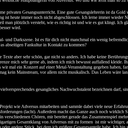
ls weibliche Hauptsängerin von Adversus. Wo und wie lernt man so zu 
me privaten Gesangsunterricht. Eine gute Gesangslehrerin ist da Gold w
ng ist heute immer noch nicht abgeschlossen. Ich lerne immer wieder 
l man plötzlich versteht, wie es richtig ist und wie es gut klingt. Ich 
besser wird.
al- und Darkszene. Ist es für dich nicht manchmal ein wenig befremdlic
twas abseitigen Fankultur in Kontakt zu kommen?
ere Texte aber sehr schön, gar nicht so anders. Ich habe keine Berührun
enze mich sehr gerne ab, indem ich mich bewusst auffallend kleide. Ihr 
ls wir mal ein Konzert auf einer Metal-Veranstaltung gegeben haben, fan
h mag kein Mainstream, vor allem nicht musikalisch. Das Leben wäre lang
elversprechendes gesangliches Nachwuchstalent bezeichnen darf, sings
Projekt wie Adversus mitarbeiten und sammle dabei viele neue Erfahrun
usforderungen (lacht). Außerdem macht das Ganze auch noch wirklich S
r in verschiedenen Chören, mir bereitet gerade das Zusammenspiel meh
gartigen Gesamtklang von Adversus mit zu formen ist mir wichtiger, 
ein oder andere Stück, bei dem ich größere Gesangsanteile habe. Ich bin