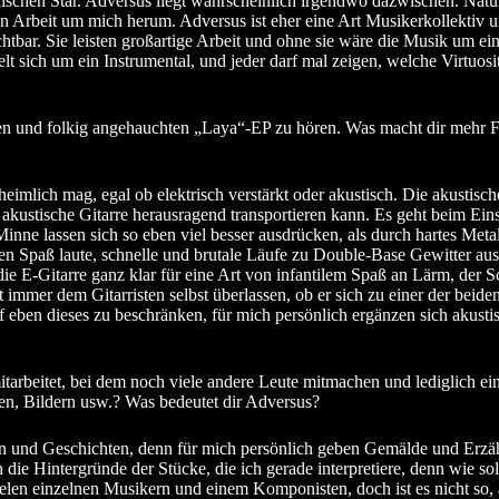
ischen Star. Adversus liegt wahrscheinlich irgendwo dazwischen. Natür
ven Arbeit um mich herum. Adversus ist eher eine Art Musikerkollektiv u
htbar. Sie leisten großartige Arbeit und ohne sie wäre die Musik um ei
 sich um ein Instrumental, und jeder darf mal zeigen, welche Virtuositä
higen und folkig angehauchten „Laya“-EP zu hören. Was macht dir mehr F
 unheimlich mag, egal ob elektrisch verstärkt oder akustisch. Die akusti
 akustische Gitarre herausragend transportieren kann. Es geht beim Eins
e lassen sich so eben viel besser ausdrücken, als durch hartes Metal-
en Spaß laute, schnelle und brutale Läufe zu Double-Base Gewitter au
t die E-Gitarre ganz klar für eine Art von infantilem Spaß an Lärm, d
t immer dem Gitarristen selbst überlassen, ob er sich zu einer der beid
uf eben dieses zu beschränken, für mich persönlich ergänzen sich akustisc
arbeitet, bei dem noch viele andere Leute mitmachen und lediglich eine
en, Bildern usw.? Was bedeutet dir Adversus?
ern und Geschichten, denn für mich persönlich geben Gemälde und Erz
uch die Hintergründe der Stücke, die ich gerade interpretiere, denn wie
elen einzelnen Musikern und einem Komponisten, doch ist es nicht so, 