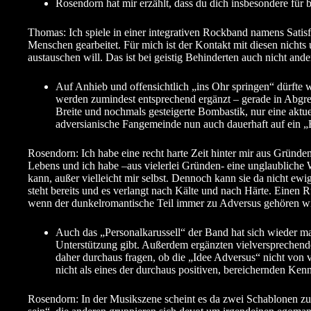
Rosendorn hat mir erzählt, dass du dich insbesondere für 
Thomas: Ich spiele in einer integrativen Rockband namens Satisf
Menschen gearbeitet. Für mich ist der Kontakt mit diesen nic
austauschen will. Das ist bei geistig Behinderten auch nicht ande
Auf Anhieb und offensichtlich „ins Ohr springen“ dürfte 
werden zumindest entsprechend ergänzt – gerade in Abgren
Breite und nochmals gesteigerte Bombastik, nur eine aktu
adversianische Fangemeinde nun auch dauerhaft auf ein „Br
Rosendorn: Ich habe eine recht harte Zeit hinter mir aus Gründ
Lebens und ich habe –aus vielerlei Gründen- eine unglaubliche 
kann, außer vielleicht mir selbst. Dennoch kann sie da nicht e
steht bereits und es verlangt nach Kälte und nach Härte. Einen Rü
wenn der dunkelromantische Teil immer zu Adversus gehören wi
Auch das „Personalkarussell“ der Band hat sich wieder ma
Unterstützung gibt. Außerdem ergänzten vielversprechende
daher durchaus fragen, ob die „Idee Adversus“ nicht von 
nicht als eines der durchaus positiven, bereichernden Ke
Rosendorn: In der Musikszene scheint es da zwei Schablonen zu