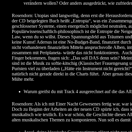
verändern wollen? Oder anders ausgedrückt, wie zufriede
Rosendorn: Utopias sind langweilig, denn erst die Herausforderu
der CD beigelegten Buch heißt „Entropia“, was ein Zusammengese
geschlossener Systeme, einen energetisch möglichst neutralen,
Populärwissenschaftlich-philosophisch ist die Entropie die Nei
Law, wenn du so willst. Dieses Spannungsfeld aus Träumen und 
keine Kunst! Adersus ist eine No-Budget-Band, finanziert durch u
nicht vorhandenen finanziellen Mitteln anspruchsvolle Alben, i
zusammen mit Periplaneta- würde das nicht funktionieren. Auch
Finger bekommen, fragen sich: „Das soll DAS denn sein? Meint d
sind ist die Musik zu softie-kitschig (Klassischer Frauengesan
Puristen viel zu überladen („Hätte ein Instrument nicht gereich
natürlich nicht gerade direkt in die Charts führt. Aber genau di
Mühe mehr.
Warum greifst du mit Track 4 ausgerechnet auf die das
Rosendorn: Als ich mit Einer Nacht Gewesenes fertig war, war ich
Doch zu Beginn der Arbeiten an der neuen CD spürte ich, dass i
musikalisch wie textlich. Es war schön, die Geschichte dieses A
alten musikalischen Themen zu komponieren. Nun soll es damit a