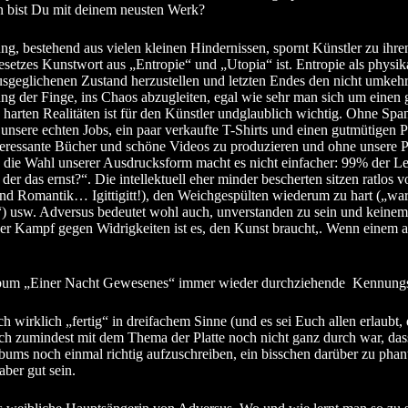
n bist Du mit deinem neusten Werk?
ng, bestehend aus vielen kleinen Hindernissen, spornt Künstler zu ihr
tzes Kunstwort aus „Entropie“ und „Utopia“ ist. Entropie als physika
 ausgeglichenen Zustand herzustellen und letzten Endes den nicht umk
gung der Finge, ins Chaos abzugleiten, egal wie sehr man sich um eine
harten Realitäten ist für den Künstler undglaublich wichtig. Ohne Sp
nsere echten Jobs, ein paar verkaufte T-Shirts und einen gutmütigen Pl
nteressante Bücher und schöne Videos zu produzieren und ohne unsere P
 die Wahl unserer Ausdrucksform macht es nicht einfacher: 99% der Le
er das ernst?“. Die intellektuell eher minder bescherten sitzen ratlos
g und Romantik… Igittigitt!), den Weichgespülten wiederum zu hart („wa
t?“) usw. Adversus bedeutet wohl auch, unverstanden zu sein und keine
eser Kampf gegen Widrigkeiten ist es, den Kunst braucht,. Wenn einem al
 Album „Einer Nacht Gewesenes“ immer wieder durchziehende Kennun
 wirklich „fertig“ in dreifachem Sinne (und es sei Euch allen erlaubt,
ch zumindest mit dem Thema der Platte noch nicht ganz durch war, das
lbums noch einmal richtig aufzuschreiben, ein bisschen darüber zu phan
ber gut sein.