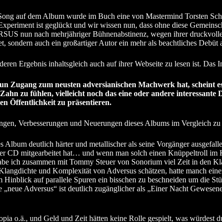
em Song auf dem Album wurde im Buch eine von Mastermind Torsten Sch
Experiment ist geglückt und wir wissen nun, dass ohne diese Gemeinsc
S nun nach mehrjähriger Bühnenabstinenz, wegen ihrer druckvollen 
et, sondern auch ein großartiger Autor ein mehr als beachtliches Debüt 
ren Ergebnis inhaltsgleich auch auf ihrer Webseite zu lesen ist. Das I
 nun Zugang zum neusten adversianischen Machwerk hat, scheint e
ahn zu fühlen, vielleicht noch das eine oder andere interessante 
en Öffentlichkeit zu präsentieren.
ungen, Verbesserungen und Neuerungen dieses Albums im Vergleich zu
s Album deutlich härter und metallischer als seine Vorgänger ausgefalle
der CD mitgearbeitet hat… und wenn man solch einen Knüppeltroll im 
 habe ich zusammen mit Tommy Steuer von Sonorium viel Zeit in den Klan
e Klangdichte und Komplexität von Adversus schätzen, hatte manch einer
m Hinblick auf parallele Spuren ein bisschen zu beschneiden um die St
e „neue Adversus“ ist deutlich zugänglicher als „Einer Nacht Gewesenes“. 
a o.ä., und Geld und Zeit hätten keine Rolle gespielt, was würdest d