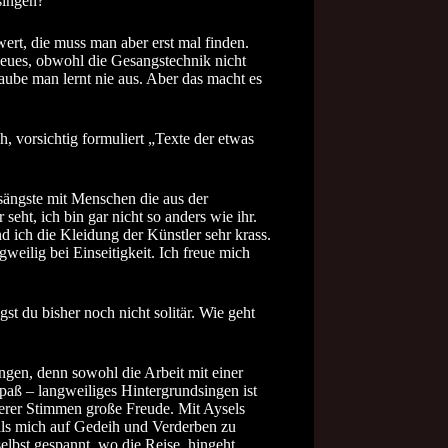
singen?
ert, die muss man aber erst mal finden.
Neues, obwohl die Gesangstechnik nicht
glaube man lernt nie aus. Aber das macht es
h, vorsichtig formuliert „Texte der etwas
gsängste mit Menschen die aus der
seht, ich bin gar nicht so anders wie ihr.
d ich die Kleidung der Künstler sehr krass.
weilig bei Einseitigkeit. Ich freue mich
t du bisher noch nicht solitär. Wie geht
gen, denn sowohl die Arbeit mit einer
paß – langweiliges Hintergrundsingen ist
rerer Stimmen große Freude. Mit Aysels
als mich auf Gedeih und Verderben zu
 selbst gespannt, wo die Reise hingeht.