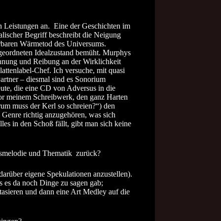
en Leistungen an. Eine der Geschichten im
lischer Begriff beschreibt die Neigung
ehrbaren Wärmetod des Universums.
n geordneten Idealzustand bemüht. Murphys
annung und Reibung an der Wirklichkeit
attenlabel-Chef. Ich versuche, mit quasi
artner – diesmal sind es Sonorium
ute, die eine CD von Adversus in die
 vor meinem Schreibwerk, den ganz Harten
rum muss der Kerl so schreien?“) den
m Genre richtig anzugehören, was sich
les in den Schoß fällt, gibt man sich keine
gsmelodie und Thematik zurück?
 darüber eigene Spekulationen anzustellen).
s es da noch Dinge zu sagen gab;
tasieren und dann eine Art Medley auf die