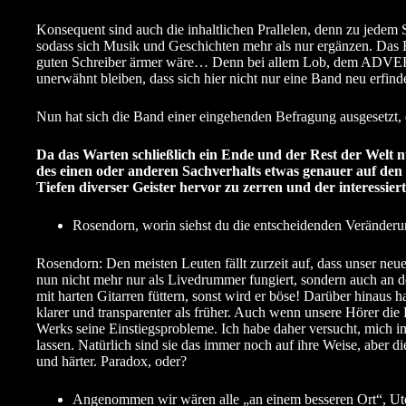
Konsequent sind auch die inhaltlichen Prallelen, denn zu jed
sodass sich Musik und Geschichten mehr als nur ergänzen. Das 
guten Schreiber ärmer wäre… Denn bei allem Lob, dem ADVERSU
unerwähnt bleiben, dass sich hier nicht nur eine Band neu erfind
Nun hat sich die Band einer eingehenden Befragung ausgesetzt, de
Da das Warten schließlich ein Ende und der Rest der Welt
des einen oder anderen Sachverhalts etwas genauer auf den Z
Tiefen diverser Geister hervor zu zerren und der interessiert
Rosendorn, worin siehst du die entscheidenden Veränder
Rosendorn: Den meisten Leuten fällt zurzeit auf, dass unser neue
nun nicht mehr nur als Livedrummer fungiert, sondern auch an 
mit harten Gitarren füttern, sonst wird er böse! Darüber hinaus
klarer und transparenter als früher. Auch wenn unsere Hörer di
Werks seine Einstiegsprobleme. Ich habe daher versucht, mich i
lassen. Natürlich sind sie das immer noch auf ihre Weise, aber di
und härter. Paradox, oder?
Angenommen wir wären alle „an einem besseren Ort“, Utopi