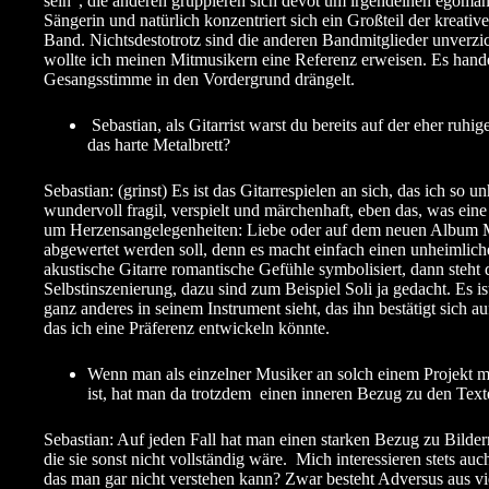
sein“, die anderen gruppieren sich devot um irgendeinen egoman
Sängerin und natürlich konzentriert sich ein Großteil der kreati
Band. Nichtsdestotrotz sind die anderen Bandmitglieder unverzic
wollte ich meinen Mitmusikern eine Referenz erweisen. Es handelt
Gesangsstimme in den Vordergrund drängelt.
Sebastian, als Gitarrist warst du bereits auf der eher ru
das harte Metalbrett?
Sebastian: (grinst) Es ist das Gitarrespielen an sich, das ich so
wundervoll fragil, verspielt und märchenhaft, eben das, was eine
um Herzensangelegenheiten: Liebe oder auf dem neuen Album Minn
abgewertet werden soll, denn es macht einfach einen unheimlich
akustische Gitarre romantische Gefühle symbolisiert, dann steh
Selbstinszenierung, dazu sind zum Beispiel Soli ja gedacht. Es is
ganz anderes in seinem Instrument sieht, das ihn bestätigt sich a
das ich eine Präferenz entwickeln könnte.
Wenn man als einzelner Musiker an solch einem Projekt mit
ist, hat man da trotzdem einen inneren Bezug zu den Text
Sebastian: Auf jeden Fall hat man einen starken Bezug zu Bild
die sie sonst nicht vollständig wäre. Mich interessieren stets a
das man gar nicht verstehen kann? Zwar besteht Adversus aus vi