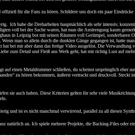
offiziell für die Fans zu hören. Schildere uns doch ein paar Eindrücke
ig. Ich habe die Dreharbeiten hauptsächlich als sehr intensiv, konzentr
iligten voll bei der Sache waren, hat man die Anstrengung kaum gemerk
ghaus in Leipzig bot mit seinen Räumen voll Gerümpel, sonderbaren Ob
. Wenn man so allein durch die dunklen Gänge gegangen ist, hatte man
t hat bei mir aber dann das fertige Video ausgelöst. Die Verwandlung v
Liebe zum Detail und Fleiß ans Werk geht, hat mir richtig Lust auf meh
gt auf einen Metaldrummer schließen, du scheinst ursprünglich eher a
nden“ zu hören bekommen, äußerst vertrackt und druckvoll. Steckt in di
 sie auch haben. Diese Kriterien gelten für sehr viele Musikrichtung
eln.
rig und ist es nicht manchmal verwirrend, parallel zu all diesen Syn
 natürlich an. Ich spiele mehrere Projekte, die Backing-Files oder ei