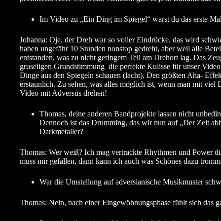
Im Video zu „Ein Ding im Spiegel“ warst du das erste Mal 
Johanna: Oje, der Dreh war so voller Eindrücke, das wird schwier
haben ungefähr 10 Stunden nonstop gedreht, aber weil alle Bete
entstanden, was zu nicht geringem Teil am Drehort lag. Das Zeu
gruseligen Grundstimmung die perfekte Kulisse für unser Video
Dinge aus den Spiegeln schauen (lacht). Den größten Aha- Effek
erstaunlich. Zu sehen, was alles möglich ist, wenn man mit viel 
Video mit Adversus drehen!
Thomas, deine anderen Bandprojekte lassen nicht unbedin
Dennoch ist das Drumming, das wir nun auf „Der Zeit abha
Darkmetaller?
Thomas: Wer weiß? Ich mag vertrackte Rhythmen und Power dürfen
muss mir gefallen, dann kann ich auch was Schönes dazu tromm
War die Umstellung auf adversianische Musikmuster schwie
Thomas: Nein, nach einer Eingewöhnungsphase fühlt sich das ganz