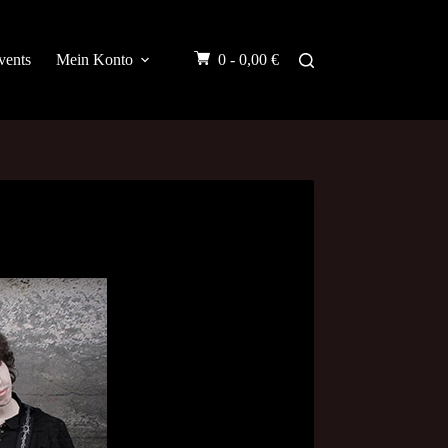
vents
Mein Konto
0 -
0,00
€