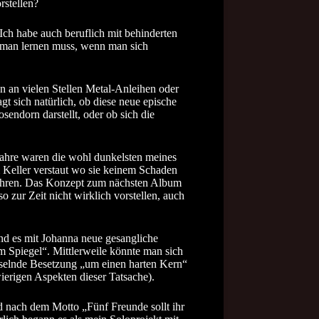
rstellen?
Ich habe auch beruflich mit behinderten
n man lernen muss, wenn man sich
n an vielen Stellen Metal-Anleihen oder
t sich natürlich, ob diese neue epische
endorn darstellt, oder ob sich die
Jahre waren die wohl dunkelsten meines
m Keller verstaut wo sie keinem Schaden
ie Ohren. Das Konzept zum nächsten Album
o zur Zeit nicht wirklich vorstellen, auch
end es mit Johanna neue gesangliche
m Spiegel“. Mittlerweile könnte man sich
chselnde Besetzung „um einen harten Kern“
ierigen Aspekten dieser Tatsache).
d nach dem Motto „Fünf Freunde sollt ihr