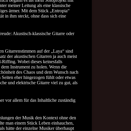
lich begann es als mein Soloprojekt mit
nter meiner Leitung als eine klassische
niges ärmer. Mit dem Stück „Entropia“
t in ihm steckt, ohne dass sich eine
reude: Akustisch-klassische Gitarre oder
schen Gitarrenstimmen auf der „Laya“ sind
atz der akustischen Gitarren ja auch meist
Riffing. Wobei dieses keinesfalls
s dem Instrument zu holen. Wenn die
er Schönheit des Chaos und dem Wunsch nach
en Seiten eher hingezogen fühlt oder etwas
he und elektrische Gitarre viel zu gut, als
r vor allem für das Inhaltliche zuständig
ählungen der Musik den Kontext ohne den
 sollte man einem Stück Leben einhauchen,
als hätte der einzelne Musiker überhaupt