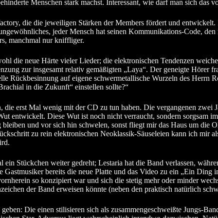
behinderte Menschen stark machst. Interessant, wie darf man sich das vo
actory, die die jeweiligen Stärken der Members fördert und entwickelt. 
hts ungewöhnliches, jeder Mensch hat seinen Kommunikations-Code, de
rs, manchmal nur kniffliger.
wohl die neue Härte vieler Lieder; die elektronischen Tendenzen weiche
zung zur insgesamt relativ gemäßigten „Laya“. Der geneigte Hörer frag
elle Rückbesinnung auf eigene schwermetallische Wurzeln des Herrn Ros
achial in die Zukunft“ einstellen sollte?“
en, die erst Mal wenig mit der CD zu tun haben. Die vergangenen zwei 
Wut entwickelt. Diese Wut ist noch nicht verraucht, sondern sorgsam i
wig bleiben und vor sich hin schwelen, sonst fliegt mir das Haus um d
ckschritt zu rein elektronischen Neoklassik-Säuseleien kann ich mir als
rd.
l ein Stückchen weiter gedreht; Lestaria hat die Band verlassen, währ
 Gastmusiker bereits die neue Platte und das Video zu ein „Ein Ding i
vornherein so konzipiert war und sich die stetig mehr oder minder we
nnzeichen der Band erweisen könnte (neben den praktisch natürlich schw
 geben: Die einen stilisieren sich als zusammengeschweißte Jungs-Ban