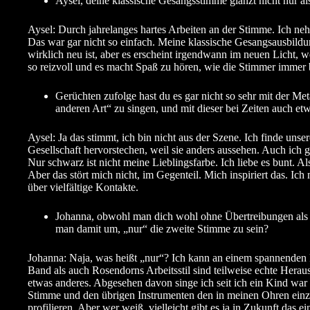
Aysel, deine klassische Gesangsstimme glänzt nicht nur a
Aysel: Durch jahrelanges hartes Arbeiten an der Stimme. Ich neh
Das war gar nicht so einfach. Meine klassische Gesangsausbildu
wirklich neu ist, aber es erscheint irgendwann im neuen Licht, wei
so reizvoll und es macht Spaß zu hören, wie die Stimmer immer 
Gerüchten zufolge hast du es gar nicht so sehr mit der Met
anderen Art“ zu singen, und mit dieser bei Zeiten auch e
Aysel: Ja das stimmt, ich bin nicht aus der Szene. Ich finde uns
Gesellschaft hervorstechen, weil sie anders aussehen. Auch ich gr
Nur schwarz ist nicht meine Lieblingsfarbe. Ich liebe es bunt. A
Aber das stört mich nicht, im Gegenteil. Mich inspiriert das. Ic
über vielfältige Kontakte.
Johanna, obwohl man dich wohl ohne Übertreibungen als vi
man damit um, „nur“ die zweite Stimme zu sein?
Johanna: Naja, was heißt „nur“? Ich kann an einem spannenden 
Band als auch Rosendorns Arbeitsstil sind teilweise echte Hera
etwas anderes. Abgesehen davon singe ich seit ich ein Kind wa
Stimme und den übrigen Instrumenten den in meinen Ohren einzi
profilieren. Aber wer weiß, vielleicht gibt es ja in Zukunft das 