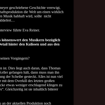
neyer geschriebene Geschichte verewigt,
haftsproduktion die Welt um einen wirklich
Musik habhaft wird, sollte nicht
abliefert…
nterview führte Eva Reiner.
s lohnenswert den Musikern bezüglich
Detail hinter den Kulissen und aus den
 seinen Vorgängern?
n ist. Dies liegt auch daran, dass Thomas
Keller gefangen hält, dann muss man ihn
g der Scheibe gesteckt. Alles ist nun viel
 mit dem Overkill des letzten großen
ücke etwas weniger erschlagend klingen zu
Gleichzeitig ist sie inhaltlich bitterer
u an der aktuellen Produktion noch