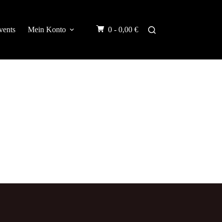
vents
Mein Konto
0 -
0,00
€