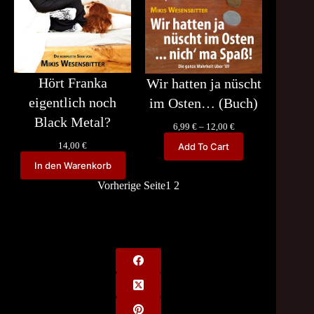
Hört Franka
Wir hatten ja nüscht
eigentlich noch
im Osten… (Buch)
Black Metal?
Price
6,99
€
–
12,00
€
range:
14,00
€
Add To Cart
6,99 €
through
In den Warenkorb
12,00 €
Vorherige Seite
1
2