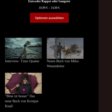
Entweder Rapper oder Gangster
Price
10,99
€
–
14,00
€
range:
10,99 €
Optionen auswählen
through
14,00 €
Interview: Timo Quante
Neues Buch von Mikis
Wesensbitter
“Böse ist besser” Das
neue Buch von Kristjan
Knall