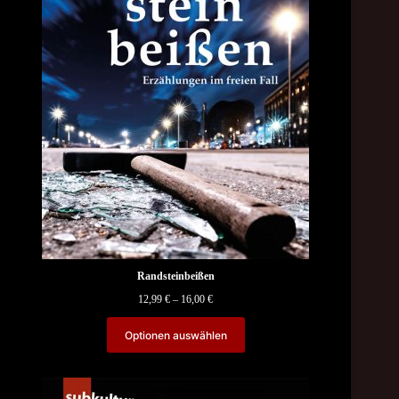
Randsteinbeißen
Price
12,99
€
–
16,00
€
range:
12,99 €
Optionen auswählen
through
16,00 €