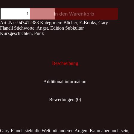
Angst
In den Warenkorb
vor
blauem
Art.-Nr.:
943412383
Kategorien:
Bücher
,
E-Books
,
Gary
Himmel
Flanell
Stichworte:
Angst
,
Edition Subkultur
,
quantity
Kurzgeschichten
,
Punk
Beschreibung
Additional information
Bewertungen (0)
Gary Flanell sieht die Welt mit anderen Augen. Kann aber auch sein,