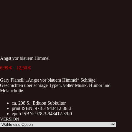
Angst vor blauem Himmel
Price
6,99
€
–
12,50
€
range:
6,99 €
Gary Flanell: „Angst vor blauem Himmel“ Schräge
through
Geschichten über schräge Typen, voller Musik, Humor und
12,50 €
Melancholie
ca. 208 S., Edition Subkultur
print ISBN: 978-3-943412-38-3
epub ISBN: 978-3-943412-39-0
VERSION