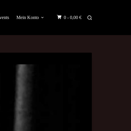
vents
Mein Konto
0 -
0,00
€