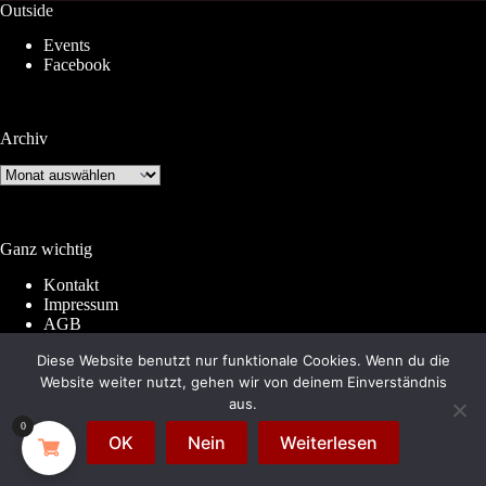
Outside
Events
Facebook
Archiv
Archiv
Ganz wichtig
Kontakt
Impressum
AGB
Widerrufsrecht
Diese Website benutzt nur funktionale Cookies. Wenn du die
Datenschutz
Website weiter nutzt, gehen wir von deinem Einverständnis
aus.
0
© 2026 by
Subkultur
. Made with WordPress &
OK
Nein
Weiterlesen
WooCommerce.
Subkultur
is a division of
Periplaneta
Berlin