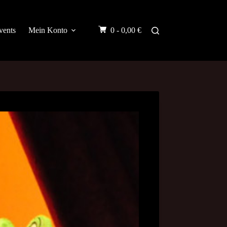
vents
Mein Konto
0 -
0,00
€