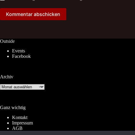
Kommentar abschicken
Outside
Events
Facebook
Archiv
Archiv
Ganz wichtig
Kontakt
Impressum
AGB
Widerrufsrecht