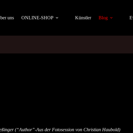
ber uns
ONLINE-SHOP
Künstler
Blog
E
ßinger (“Author”-Aus der Fotosession von Christian Haubold)