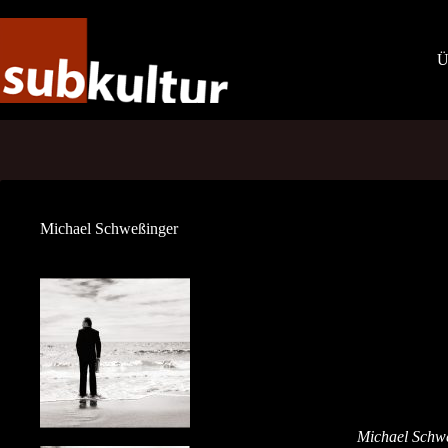
Zum
Inhalt
springen
Ü
Michael Schweßinger
Michael Schwe