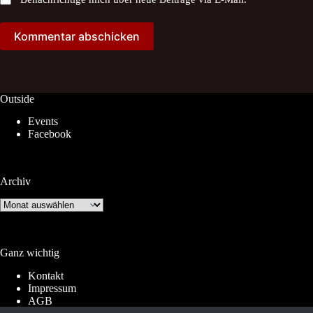
Kommentar abschicken
Outside
Events
Facebook
Archiv
Archiv
Ganz wichtig
Kontakt
Impressum
AGB