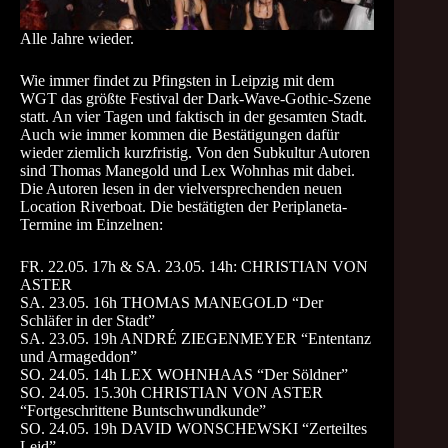
Alle Jahre wieder.
Wie immer findet zu Pfingsten in Leipzig mit dem
WGT das größte Festival der Dark-Wave-Gothic-Szene
statt. An vier Tagen und faktisch in der gesamten Stadt.
Auch wie immer kommen die Bestätigungen dafür
wieder ziemlich kurzfristig. Von den Subkultur Autoren
sind Thomas Manegold und Lex Wohnhas mit dabei.
Die Autoren lesen in der vielversprechenden neuen
Location Riverboat. Die bestätigten der Periplaneta-
Termine im Einzelnen:
FR. 22.05. 17h & SA. 23.05. 14h: CHRISTIAN VON
ASTER
SA. 23.05. 16h THOMAS MANEGOLD “Der
Schläfer in der Stadt”
SA. 23.05. 19h ANDRÉ ZIEGENMEYER “Ententanz
und Armageddon”
SO. 24.05. 14h LEX WOHNHAAS “Der Söldner”
SO. 24.05. 15.30h CHRISTIAN VON ASTER
“
Fortgeschrittene Buntschwundkunde”
SO. 24.05. 19h DAVID WONSCHEWSKI “Zerteiltes
Leid”