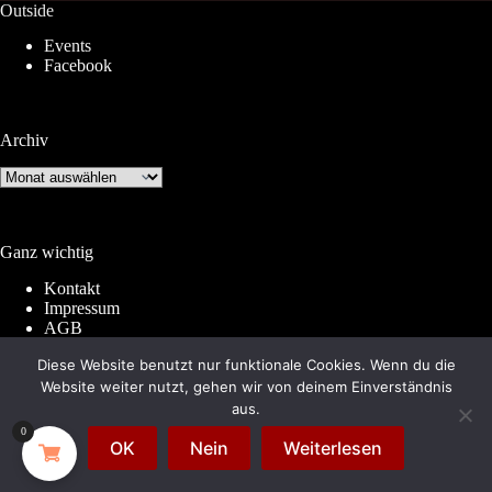
Outside
Events
Facebook
Archiv
Archiv
Ganz wichtig
Kontakt
Impressum
AGB
Widerrufsrecht
Diese Website benutzt nur funktionale Cookies. Wenn du die
Datenschutz
Website weiter nutzt, gehen wir von deinem Einverständnis
aus.
0
© 2026 by
Subkultur
. Made with WordPress &
OK
Nein
Weiterlesen
WooCommerce.
Subkultur
is a division of
Periplaneta
Berlin