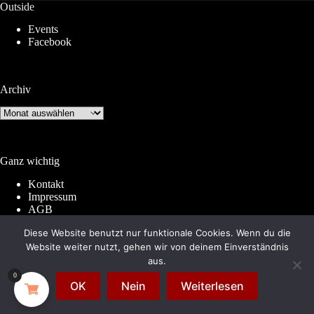
Outside
Events
Facebook
Archiv
Archiv
Ganz wichtig
Kontakt
Impressum
AGB
Widerrufsrecht
Diese Website benutzt nur funktionale Cookies. Wenn du die
Datenschutz
Website weiter nutzt, gehen wir von deinem Einverständnis
aus.
0
© 2026 by
Subkultur
. Made with WordPress &
OK
Nein
Weiterlesen
WooCommerce.
Subkultur
is a division of
Periplaneta
Berlin