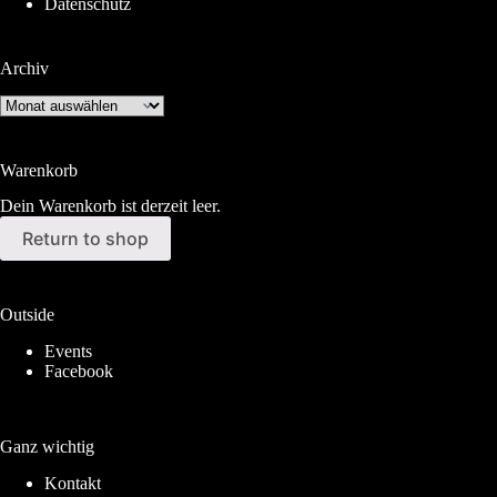
Datenschutz
Archiv
Archiv
Warenkorb
Dein Warenkorb ist derzeit leer.
Return to shop
Outside
Events
Facebook
Ganz wichtig
Kontakt