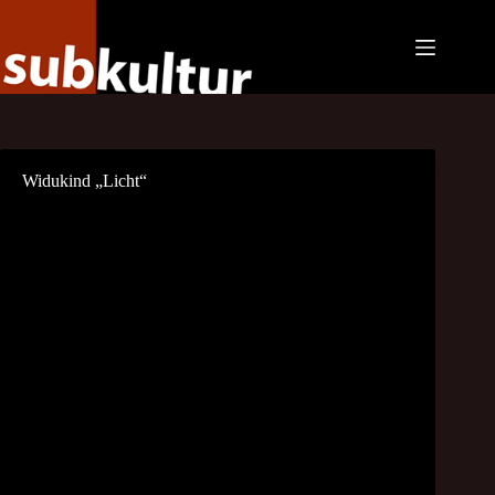
Zum
Inhalt
springen
Widukind „Licht“