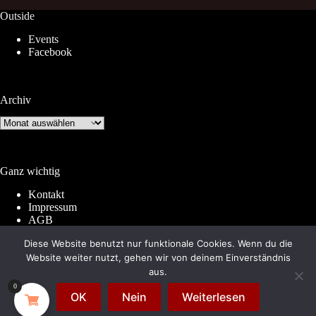
Outside
Events
Facebook
Archiv
Archiv
Ganz wichtig
Kontakt
Impressum
AGB
Widerrufsrecht
Diese Website benutzt nur funktionale Cookies. Wenn du die
Datenschutz
Website weiter nutzt, gehen wir von deinem Einverständnis
aus.
0
© 2026 by
Subkultur
. Made with WordPress &
OK
Nein
Weiterlesen
WooCommerce.
Subkultur
is a division of
Periplaneta