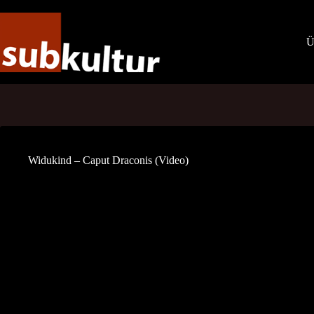
Zum
Inhalt
springen
Ü
Widukind – Caput Draconis (Video)