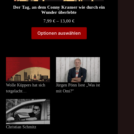
Der Tag, an dem Conny Kramer wie durch ein
Wunder überlebte
Price
7,99
€
–
13,00
€
range:
7,99 €
Optionen auswählen
through
13,00 €
Wolle Küppers hat sich
Jürgen Pönn liest „Was ist
totgelacht…
mit Omi?“
Christian Schmitz