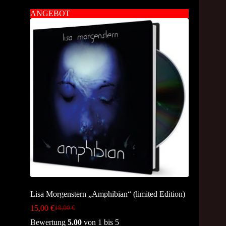
ANGEBOT
Lisa Morgenstern „Amphibian“ (limited Edition)
15,00
€
18,00
€
Original
Current
price
price
Bewertung
5.00
von 1 bis 5