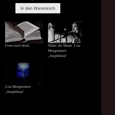
was:
is:
18,00 €.
15,00 €.
In den Warenkorb
Freut euch drauf…
Wider die Masse: Lisa
Morgenstern
„Amphibian“
Lisa Morgenstern
„Amphibian“