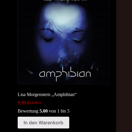
Lisa Morgenstern „Amphibian“
9,99
€
14,00
€
Original
Current
price
price
Bewertung
5.00
von 1 bis 5
was:
is:
14,00 €.
9,99 €.
In den Warenkorb