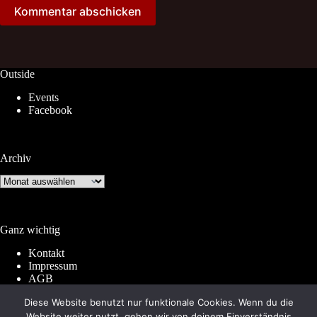
Kommentar abschicken
Outside
Events
Facebook
Archiv
Archiv
Ganz wichtig
Kontakt
Impressum
AGB
Widerrufsrecht
Diese Website benutzt nur funktionale Cookies. Wenn du die
Datenschutz
Website weiter nutzt, gehen wir von deinem Einverständnis