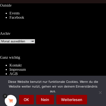
Outside
Events
Facebook
Archiv
Archiv
Ganz wichtig
Kontakt
Impressum
AGB
Widerrufsrecht
Diese Website benutzt nur funktionale Cookies. Wenn du die
Datenschutz
Website weiter nutzt, gehen wir von deinem Einverständnis
aus.
0
© 2026 by
Subkultur
. Made with WordPress &
OK
Nein
Weiterlesen
WooCommerce.
Subkultur
is a division of
Periplaneta