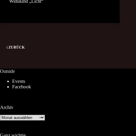
Widukind „Licht“
ZURÜCK
Outside
Events
Facebook
Archiv
Archiv
Ganz wichtig